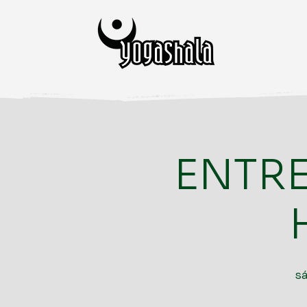
ENTR
s