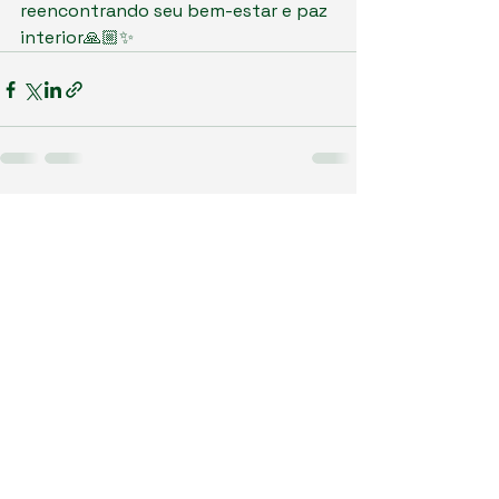
reencontrando seu bem-estar e paz 
interior🙏🏼✨
Ver tudo
Posts recentes