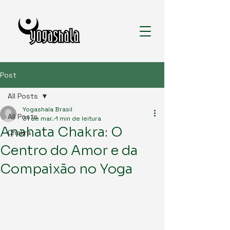
Post
All Posts
Yogashala Brasil
All Posts
31 de mar.
1 min de leitura
Anahata Chakra: O
Chakra
Centro do Amor e da
Compaixão no Yoga